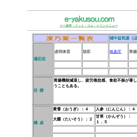
イー薬草・ドット・コム・メインメニュー
補中益気湯（
虚弱体質
脱肛
低血圧
胃腸
適応症
胃腸機能減退し、疲労倦怠感、食欲不振が著し
うこともある。
目 標
黄耆（おうぎ）：４
人参（にんじん）：４
甘草（かんぞう）：
大棗（たいそう）：２
１．５
構 成