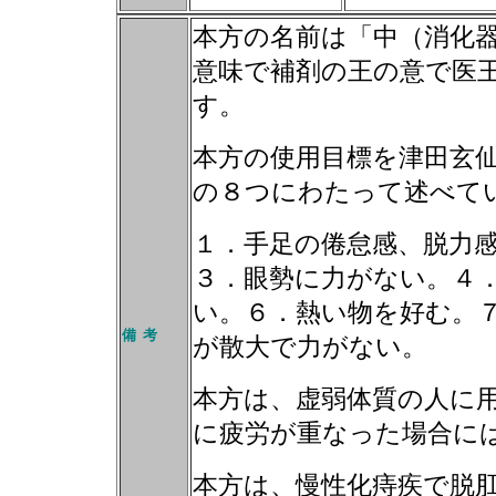
本方の名前は「中（消化
意味で補剤の王の意で医
す。
本方の使用目標を津田玄
の８つにわたって述べて
１．手足の倦怠感、脱力
３．眼勢に力がない。４
い。６．熱い物を好む。
備 考
が散大で力がない。
本方は、虚弱体質の人に
に疲労が重なった場合に
本方は、慢性化痔疾で脱